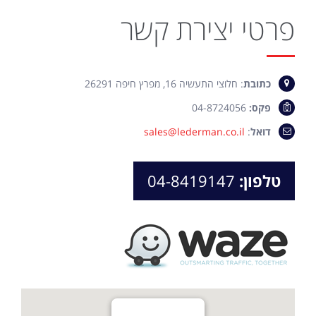
פרטי יצירת קשר
כתובת
: חלוצי התעשיה 16, מפרץ חיפה 26291
פקס:
04-8724056
דואל
:
sales@lederman.co.il
טלפון:
04-8419147